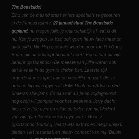
The Beastside!
Eind van de maand staat er iets speciaals te gebeuren
in de Fitness ruimte.
27 januari staat The Beastside
gepland
, nu vragen jullie je waarschijnlijk af wat is dit
nu. Kan je zeggen , ik had ook geen flauw idee maar er
gaat dikke Hip Hop gedraaid worden door top D.J Goos
Baars die dit concept bedacht heeft. Een citaat uit zijn
bericht op facebook: De meeste van jullie weten ook
dat ik vaak in de gym te vinden ben. Laatste tijd
ergerde ik me kapot aan de vreselijke muziek die ze
draaien bij massagyms als F4F. Denk aan Adele en Ed
Sheeran slowjams. En dan net als je op vrijdagavond
nog even wil pompen voor het weekend. Jerry dacht
hier hetzelfde over en wilde de leden (en niet-leden)
van zijn gym (lees: mooiste gym van ’t Gooi ->
Sportschool Burning Heart) iets extra’s en mega unieks
bieden. Het resultaat: en nieuw concept van mij (Blubin