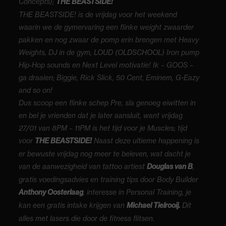
Concepts);
THE BEASTSIDE!
THE BEASTSIDE! is de vrijdag voor het weekend
waarin we de gymervaring een flinke weight zwaarder
pakken en nog zwaar de pomp erin brengen met Heavy
Weights, DJ in de gym, LOUD (OLDSCHOOL) Iron pump
Hip-Hop sounds en Next Level motivatie! Ik – GOOS –
ga draaien; Biggie, Rick Slick, 50 Cent, Eminem, G-Eazy
and so on!
Dus scoop een flinke schep Pre, sla genoeg eiwitten in
en bel je vrienden dat je later aansluit, want vrijdag
27/01 van 8PM – 11PM is het tijd voor je Muscles; tijd
voor
THE BEASTSIDE!
Naast deze ultieme happening is
er bewuste vrijdag nog meer te beleven, wat dacht je
van de aanwezigheid van tattoo artiest
Douglas van B
,
gratis voedingsadvies en training tips door Body Builder
Anthony Oosterlaag
, interesse in Personal Training, je
kan een gratis intake krijgen van
Michael Tielrooij.
Dit
alles met lasers die door de fitness flitsen.