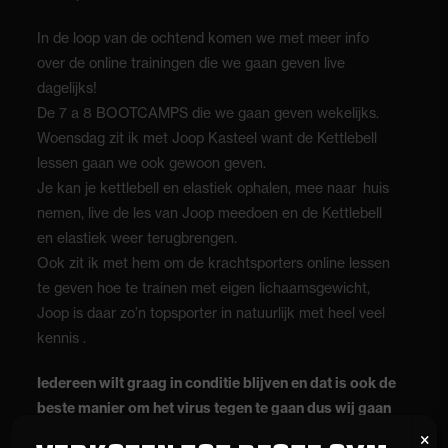
In de loop van de ochtend komen we met meer info
over de online trainingen die we gaan geven live
dagelijks!
De 7 a 8 BOOTCAMPS die we gaan geven wekelijks.
Woensdag zit ik met Joop Kasteel want de Kettlebell
lessen gaan we ook gewoon geven.
Je kan je kettlebell en elastiek ophalen, mee naar
huis
nemen, live de les van Joop meedoen en de Kettlebell
en elastiek weer terugbrengen.
Ook zit ik met hem om de krachtsporters online lessen
te geven hoe te trainen met eigen lichaamsgewicht,
Joop is daar zo’n topsporter in natuurlijk met heel veel
kennis .
Iedereen wilt graag in conditie blijven en dat is ook de
beste manier om het virus tegen te gaan dus wij gaan
er alles aan doen om jullie hierin te steunen.