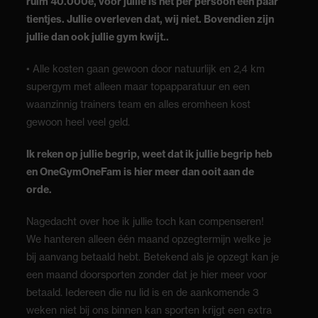
ruim 40.000e, voor jullie is het per persoon een paar
tientjes. Jullie overleven dat, wij niet. Bovendien zijn
jullie dan ook jullie gym kwijt..
• Alle kosten gaan gewoon door natuurlijk en 2,4 km
supergym met alleen maar topapparatuur en een
waanzinnig trainers team en alles eromheen kost
gewoon heel veel geld.
Ik reken op jullie begrip, weet dat ik jullie begrip heb
en OneGymOneFam is hier meer dan ooit aan de
orde.
Nagedacht over hoe ik jullie toch kan compenseren!
We hanteren alleen één maand opzegtermijn welke je
bij aanvang betaald hebt. Betekend als je opzegt kan je
een maand doorsporten zonder dat je hier meer voor
betaald. Iedereen die nu lid is en de aankomende 3
weken niet bij ons binnen kan sporten krijgt een extra