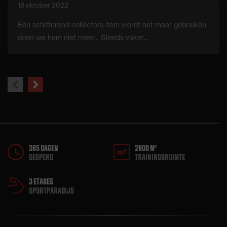
18 oktober 2022
Een schitterend collectors item wordt het maar gebruiken
doen we hem niet meer... Steeds vaker…
previous
next
slide
slide
365 DAGEN
2600 M²
GEOPEND
TRAININGSRUIMTE
3 ETAGES
SPORTPARADIJS