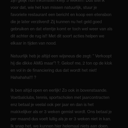
zijn gelijk hun inkomsten kwijt 3 weken!! Dus stel ik
voor dat, wie het kan missen natuurlijk, stuur je
favoriete restaurant een bericht en koop een etensbon
die je later verzilverd! Zij kunnen nu het geld goed
gebruiken en dat etentje komt er toch wel weer van als
dit achter de rug is!! Met dit soort acties helpen we
elkaar in tijden van nood.
Natuurlijk heb je altijd een wijsneus die zegt: ” Verkoopt
hij die dikke AMG maar”!
?
. Geloof me, 2 ton op de klok
en vol in de financiering dus dat wordt het niet!
Hahahaha!!!
?
Ik ben altijd open en eerlijk! Zo ook in bovenstaande.
Voetbalclubs, tennis, sportscholen met jaarcontracten
enz betaal je veelal ook per jaar en dan is het
makkelijker als er 3 weken gemist wordt. Ons betaal je
per maand dus voelt lullig als je er 3 weken niet in kan.
Ik snap het, we kunnen hier helemaal niets aan doen.