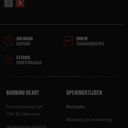
previous
next
slide
slide
365 DAGEN
2600 M²
GEOPEND
TRAININGSRUIMTE
3 ETAGES
SPORTPARADIJS
BURNING HEART
OPENINGSTIJDEN
Franciscusweg 307
Bar/balie:
1216 SL Hilversum
Maandag t/m donderdag:
info@burning-heart.nl