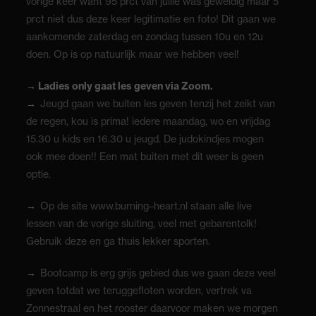
vorige keer want 95 prct van jullie was geweldig maar 5
prct niet dus deze keer legitimatie en foto! Dit gaan we
aankomende zaterdag en zondag tussen 10u en 12u
doen. Op is op natuurlijk maar we hebben veel!
→ Ladies only gaat les geven via Zoom.
→
Jeugd gaan we buiten les geven tenzij het zeikt van
de regen, kou is prima! iedere maandag, wo en vrijdag
15.30 u kids en 16.30 u jeugd. De judokindjes mogen
ook mee doen!! Een mat buiten met dit weer is geen
optie.
→
Op de site www.burning–heart.nl staan alle live
lessen van de vorige sluiting, veel met gebarentolk!
Gebruik deze en ga thuis lekker sporten.
→
Bootcamp is erg grijs gebied dus we gaan deze veel
geven totdat we teruggefloten worden, vertrek va
Zonnestraal en het rooster daarvoor maken we morgen