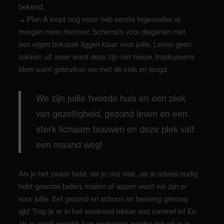
bekend.
→
Plan A loopt nog maar heb eerste tegenvaller al,
morgen meer hierover. Schema’s voor diegenen met
een eigen bokszak liggen klaar voor jullie. Lenen geen
zakken uit meer want deze zijn net nieuw, trapkussens
idem want gebruiken we met de kids en jeugd.
We zijn jullie tweede huis en een plek
van gezelligheid, gezond leven en een
sterk lichaam bouwen en deze plek valt
een maand weg!
Als je het zwaar hebt, als je ons mist, als je advies nodig
hebt gewoon bellen, mailen of appén want we zijn er
voor jullie. Eet gezond en schoon en beweeg genoeg
ajb! Trap je er in het weekend lekker wat rommel in! En
als je jezelf moeilijk kan motiveren zonder dat wij in je