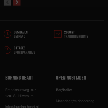
previous
next
slide
slide
365 DAGEN
2600 M²
GEOPEND
TRAININGSRUIMTE
3 ETAGES
SPORTPARADIJS
BURNING HEART
OPENINGSTIJDEN
Franciscusweg 307
Bar/balie:
1216 SL Hilversum
Maandag t/m donderdag:
info@burning-heart.nl