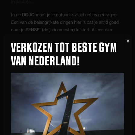
In de dojo..
In de DOJO moet je je natuurlijk altijd netjes gedragen.
Een van de belangrijkste dingen hier is dat je altijd goed
naar je SENSEI (de judomeester) luistert. Alleen dan
kan je later een goede judoka worden. Aan het begin
VERKOZEN TOT BESTE GYM
en aan het einde van de judoles gaan alle kinderen
netjes op een rij aan de kant van de mat zitten om een
VAN NEDERLAND!
buiging te maken. Dit is de Japanse manier om
iedereen gedag te zeggen.
(gedrags)Regels
1 Elkaar geen pijn doen, niet pesten en geen ruzie
maken.
2 Niet hard door elkaar heen praten (zo hoor je je
Meester niet meer).
3 Niet zomaar uit de DOJO lopen (dit moet je eerst aan
je Meester vragen).