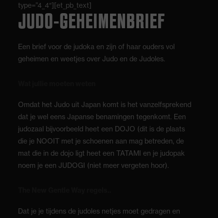
type=”4_4″][et_pb_text]
JUDO-GEHEIMENBRIEF
Een brief voor de judoka en zijn of haar ouders vol
geheimen en weetjes over Judo en de Judoles.
Wat jullie moeten weten
Omdat het Judo uit Japan komt is het vanzelfsprekend
dat je wel eens Japanse benamingen tegenkomt. Een
judozaal bijvoorbeeld heet een DOJO (dit is de plaats
die je NOOIT met je schoenen aan mag betreden, de
mat die in de dojo ligt heet een TATAMI en je judopak
noem je een JUDOGI (niet meer vergeten hoor).
The New Gentle Way regels..
Dat je je tijdens de judoles netjes moet gedragen en