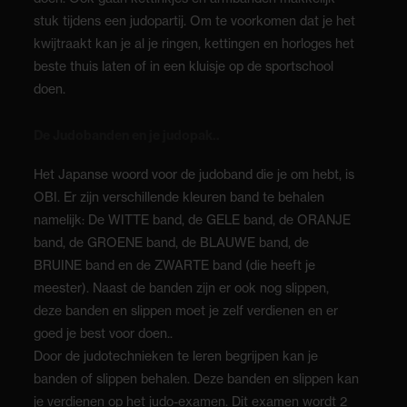
stuk tijdens een judopartij. Om te voorkomen dat je het
kwijtraakt kan je al je ringen, kettingen en horloges het
beste thuis laten of in een kluisje op de sportschool
doen.
De Judobanden en je judopak..
Het Japanse woord voor de judoband die je om hebt, is
OBI. Er zijn verschillende kleuren band te behalen
namelijk: De WITTE band, de GELE band, de ORANJE
band, de GROENE band, de BLAUWE band, de
BRUINE band en de ZWARTE band (die heeft je
meester). Naast de banden zijn er ook nog slippen,
deze banden en slippen moet je zelf verdienen en er
goed je best voor doen..
Door de judotechnieken te leren begrijpen kan je
banden of slippen behalen. Deze banden en slippen kan
je verdienen op het judo-examen. Dit examen wordt 2