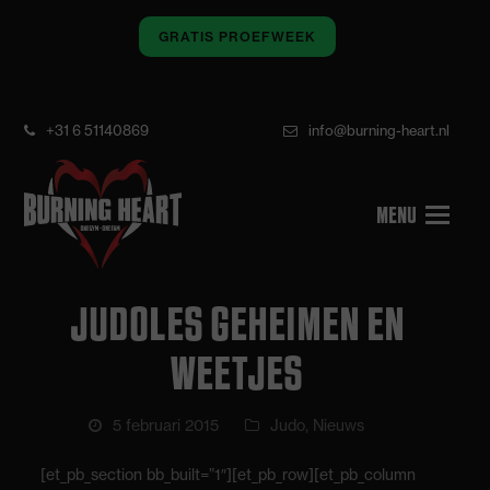
GRATIS PROEFWEEK
+31 6 51140869
info@burning-heart.nl
JUDOLES GEHEIMEN EN
WEETJES
5 februari 2015
Judo
,
Nieuws
[et_pb_section bb_built=”1″][et_pb_row][et_pb_column