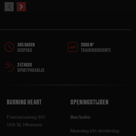
previous
next
slide
slide
365 DAGEN
2600 M²
GEOPEND
TRAININGSRUIMTE
3 ETAGES
SPORTPARADIJS
BURNING HEART
OPENINGSTIJDEN
Franciscusweg 307
Bar/balie:
1216 SL Hilversum
Maandag t/m donderdag: