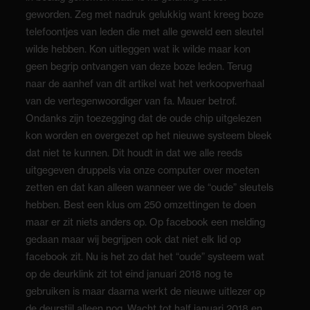
geworden. Zeg met nadruk gelukkig want kreeg boze
telefoontjes van leden die met alle geweld een sleutel
wilde hebben. Kon uitleggen wat ik wilde maar kon
geen begrip ontvangen van deze boze leden. Terug
naar de aanhef van dit artikel wat het verkoopverhaal
van de vertegenwoordiger van fa. Mauer betrof.
Ondanks zijn toezegging dat de oude chip uitgelezen
kon worden en overgezet op het nieuwe systeem bleek
dat niet te kunnen. Dit houdt in dat we alle reeds
uitgegeven druppels via onze computer over moeten
zetten en dat kan alleen wanneer we de “oude” sleutels
hebben. Best een klus om 250 omzettingen te doen
maar er zit niets anders op. Op facebook een melding
gedaan maar wij begrijpen ook dat niet elk lid op
facebook zit. Nu is het zo dat het “oude” systeem wat
op de deurklink zit tot eind januari 2018 nog te
gebruiken is maar daarna werkt de nieuwe uitlezer op
de deurstijl alleen nog. Wacht tot half januari 2018 en