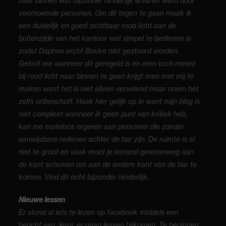
naar binnen wat bijzonder hinderlijk ervaren werd door
voornoemde personen. Om dit tegen te gaan maak ik
een duidelijk en goed zichtbaar rood licht aan de
buitenzijde van het kantoor wat simpel te bedienen is
zodat Daphne en/of Bouke niet gestoord worden.
Geloof me wanneer dit geregeld is en men toch meent
bij rood licht naar binnen te gaan krijgt men met mij te
maken want het is niet alleen vervelend maar noem het
zelfs onbeschoft. Haak hier gelijk op in want mijn blog is
niet compleet wanneer ik geen punt van kritiek heb,
kan me mateloos ergeren aan personen die zonder
aanwijsbare redenen achter de bar zijn. De ruimte is al
niet te groot en vaak moet je iemand gewoonweg aan
de kant schuiven om aan de andere kant van de bar te
komen. Vind dit echt bijzonder hinderlijk.
Nieuwe lessen
Er stond al iets te lezen op facebook middels een
bericht van Jerry, er gaan lessen bijkomen. Te beginnen