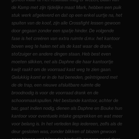
de Kamp met zijn tijdelijke maat Mark, hebben een puik
stuk werk afgeleverd en dat op een enkel uurtje na, het
spuiten van de koof, zijn alle Crossfight lessen gewoon
door gegaan zonder een spatje hinder. De volgende
fase is het creëren van extra ruimte d.m.v. het kantoor
boven weg te halen net als de kast waar de drank,
stofzuiger en andere dingen staan. Heb best even
moeten slikken, net als Daphne die haar kantoortje
kwijt raakt om de voorraad kast weg te zien gaan.
Gelukkig komt er in de hal beneden, geïntrigeerd met
de de trap, een nieuwe afsluitbare ruimte die
broodnodig is voor de voorraad drank en de
schoonmaakspullen. Het bestande kantoor, achter de
bar, gaat indien nodig, dienen als Daphne en Bouke hun
kantoor voor eventuele intake gesprekken en wat meer
voor belang is. In het verleden liep iedereen, zelfs als de
deur gesloten was, zonder blikken of blozen gewoon