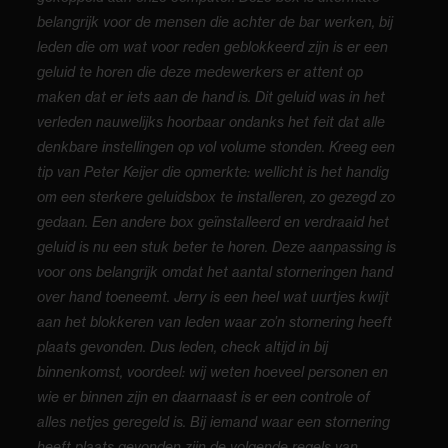
belangrijk voor de mensen die achter de bar werken, bij
leden die om wat voor reden geblokkeerd zijn is er een
geluid te horen die deze medewerkers er attent op
maken dat er iets aan de hand is. Dit geluid was in het
verleden nauwelijks hoorbaar ondanks het feit dat alle
denkbare instellingen op vol volume stonden. Kreeg een
tip van Peter Keijer die opmerkte: wellicht is het handig
om een sterkere geluidsbox te installeren, zo gezegd zo
gedaan. Een andere box geïnstalleerd en verdraaid het
geluid is nu een stuk beter te horen. Deze aanpassing is
voor ons belangrijk omdat het aantal storneringen hand
over hand toeneemt. Jerry is een heel wat uurtjes kwijt
aan het blokkeren van leden waar zo’n stornering heeft
plaats gevonden. Dus leden, check altijd in bij
binnenkomst, voordeel: wij weten hoeveel personen en
wie er binnen zijn en daarnaast is er een controle of
alles netjes geregeld is. Bij iemand waar een stornering
heeft plaats gevonden zijn de volgende regels van