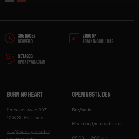
slide
slide
365 DAGEN
2600 M²
GEOPEND
TRAININGSRUIMTE
3 ETAGES
SPORTPARADIJS
BURNING HEART
OPENINGSTIJDEN
Franciscusweg 307
Bar/balie:
1216 SL Hilversum
Maandag t/m donderdag:
info@burning-heart.nl
09:00 – 12:00 uur