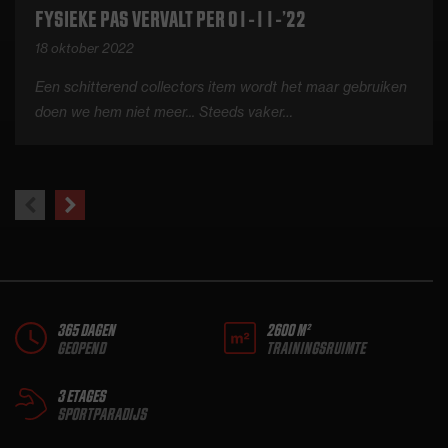
FYSIEKE PAS VERVALT PER 01-11-’22
18 oktober 2022
Een schitterend collectors item wordt het maar gebruiken
doen we hem niet meer... Steeds vaker…
previous
next
slide
slide
365 DAGEN
2600 M²
GEOPEND
TRAININGSRUIMTE
3 ETAGES
SPORTPARADIJS