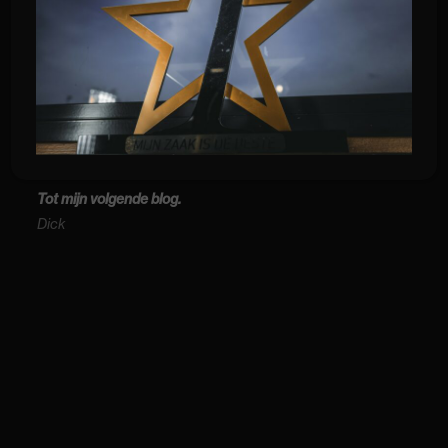
Jerry.
Wat ook best moeite heeft gekost was
het afzuigsysteem van lucht, maar ook
deze klus is zonder al teveel problemen
verlopen.
Tot mijn volgende blog.
Dick