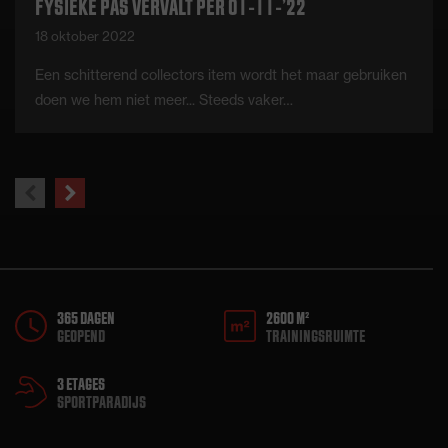
FYSIEKE PAS VERVALT PER 01-11-’22
18 oktober 2022
Een schitterend collectors item wordt het maar gebruiken
doen we hem niet meer... Steeds vaker…
previous
next
slide
slide
365 DAGEN
2600 M²
GEOPEND
TRAININGSRUIMTE
3 ETAGES
SPORTPARADIJS