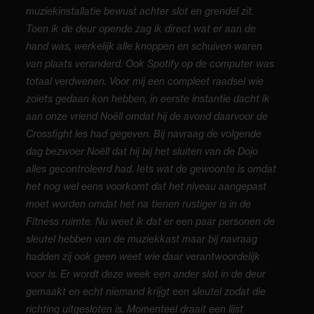
muziekinstallatie bewust achter slot en grendel zit.
Toen ik de deur opende zag ik direct wat er aan de
hand was, werkelijk alle knoppen en schuiven waren
van plaats veranderd. Ook Spotify op de computer was
totaal verdwenen. Voor mij een compleet raadsel wie
zoiets gedaan kon hebben, in eerste instantie dacht ik
aan onze vriend Noëll omdat hij de avond daarvoor de
Crossfight les had gegeven. Bij navraag de volgende
dag bezwoer Noëll dat hij bij het sluiten van de Dojo
alles gecontroleerd had. Iets wat de gewoonte is omdat
het nog wel eens voorkomt dat het niveau aangepast
moet worden omdat het na tienen rustiger is in de
Fitness ruimte. Nu weet ik dat er een paar personen de
sleutel hebben van de muziekkast maar bij navraag
hadden zij ook geen weet wie daar verantwoordelijk
voor is. Er wordt deze week een ander slot in de deur
gemaakt en echt niemand krijgt een sleutel zodat die
richting uitgesloten is. Momenteel draait een lijst