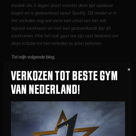
muziek die 3 dagen duurt voordat deze lijst opnieuw
begint en is gedownload vanaf Spotify. Dit omdat er in
het verleden nog wel eens een uitval van het wifi
signaal voorkwam en met een gedownloade lijst dit
voorkomen. Hoe het ook gaat we zijn vast besloten om
deze irritatie tot het verleden te laten behoren.
Tot mijn volgende blog.
Dick
VERKOZEN TOT BESTE GYM
VAN NEDERLAND!