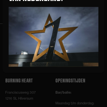
previous
next
slide
slide
365 DAGEN
2600 M²
GEOPEND
TRAININGSRUIMTE
3 ETAGES
SPORTPARADIJS
BURNING HEART
OPENINGSTIJDEN
Franciscusweg 307
Bar/balie:
1216 SL Hilversum
Maandag t/m donderdag: