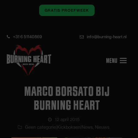
GRATIS PROEFWEEK
+31 6 51140869
info@burning-heart.nl
MARCO BORSATO BIJ
BURNING HEART
12 april 2015
Geen categorie|Kickboksen|News
,
Nieuws