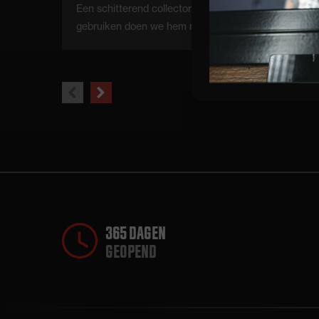
Een schitterend collectors item wordt het maar
gebruiken doen we hem niet meer... Steeds vaker…
previous
next
slide
slide
365 DAGEN
GEOPEND