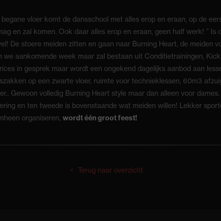
begane vloer komt de dansschool met alles erop en eraan, op de eer
 en zal komen. Ook daar alles erop en eraan, geen half werk! ” Is d
n wel! De stoere meiden zitten en gaan naar Burning Heart, de meiden 
en we aankomende week maar zal bestaan uit Conditietrainingen, Kick
ctrices in gesprek maar wordt een ongekend dagelijks aanbod aan less
akken op een zwarte vloer, ruimte voor technieklessen, 60m3 afzuiging
r.. Gewoon volledig Burning Heart style maar dan alleen voor dames. 
ring en ten tweede is bovenstaande wat meiden willen! Lekker sporte
omheen organiseren,
wordt één groot feest!
Terug naar overzicht