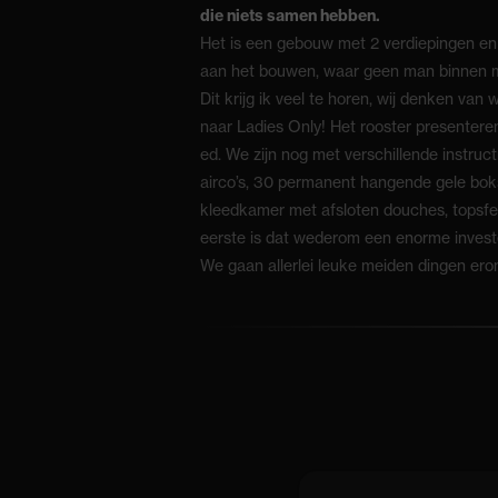
die niets samen hebben.
Het is een gebouw met 2 verdiepingen en 
aan het bouwen, waar geen man binnen mag
Dit krijg ik veel te horen, wij denken va
naar Ladies Only! Het rooster presenter
ed. We zijn nog met verschillende instru
airco’s, 30 permanent hangende gele boksz
kleedkamer met afsloten douches, topsfee
eerste is dat wederom een enorme investe
We gaan allerlei leuke meiden dingen er