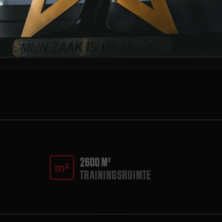
Na bijna 3 jaar (vanwege COVID duurde het langer
dan gepland) heeft afgelopen zaterdag Jeremy…
2600 M²
TRAININGSRUIMTE