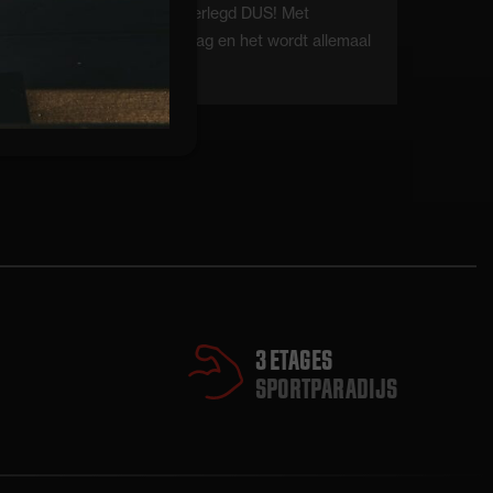
→ Dus! Met gemeente overlegd DUS! Met
kBAM!
gemeente overlegd vandaag en het wordt allemaal
miljo
erg…
3 ETAGES
SPORTPARADIJS