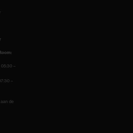
r
r
 Room:
 05:30 –
07:30 –
 aan de