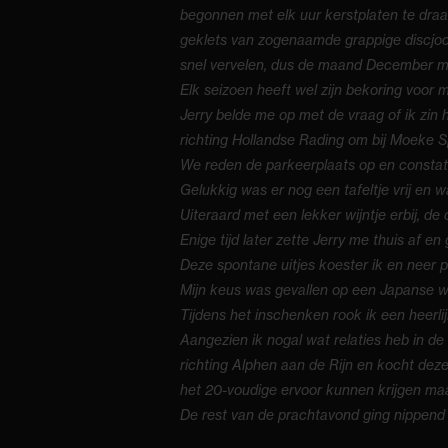
begonnen met elk uur kerstplaten te draai
geklets van zogenaamde grappige discjock
snel vervelen, dus de maand December ma
Elk seizoen heeft wel zijn bekoring voor 
Jerry belde me op met de vraag of ik z
richting Hollandse Rading om bij Moeke Sp
We reden de parkeerplaats op en constat
Gelukkig was er nog een tafeltje vrij en w
Uiteraard met een lekker wijntje erbij, de
Enige tijd later zette Jerry me thuis af en
Deze spontane uitjes koester ik en neer 
Mijn keus was gevallen op een Japanse w
Tijdens het inschenken rook ik een heerli
Aangezien ik nogal wat relaties heb in de
richting Alphen aan de Rijn en kocht deze
het 20-voudige ervoor kunnen krijgen maar
De rest van de prachtavond ging nippend 