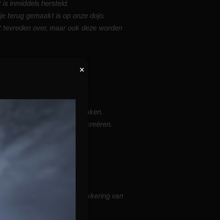
is inmiddels hersteld.
je terug gemaakt is op onze dojo.
cht tevreden over, maar ook deze worden
t wat overzichtelijker te maken.
etrokken om meer ruimte te creëren.
u rond met een frisse bestikkering van