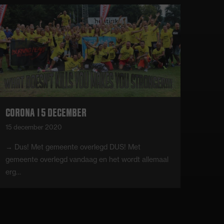
CORONA 15 DECEMBER
CORO
15 december 2020
14 ok
→ Dus! Met gemeente overlegd DUS! Met
kBAM!
gemeente overlegd vandaag en het wordt allemaal
miljo
erg…