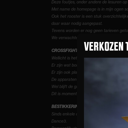
Deze foutjes, onder andere de lesuren op 
Met name de homepage is in mijn ogen schi
Ook het rooster is een stuk overzichtelij
daar waar nodig aangepast.
Tevens worden er nog geen tarieven geto
We verwachten dat binnen afzienbare tijd
VERKOZEN 
CROSSFIGHTRUIMTE
Wellicht is het opgevallen, de crossfight-
Er zijn wat bokszakken weggehaald en daa
Er zijn ook plannen om de “Karma is a Bit
De apparaten die er nu staan verhuizen na
Wel blijft de glazen wand staan om toch 2
Dit is momenteel in beraad en staat gepla
BESTIKKERING
Sinds enkele dagen heeft de volkswagen 
Dance3.