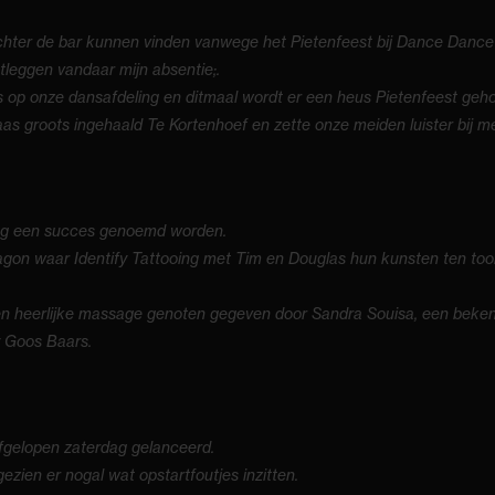
ter de bar kunnen vinden vanwege het Pietenfeest bij Dance Dance Da
tleggen vandaar mijn absentie;.
ies op onze dansafdeling en ditmaal wordt er een heus Pietenfeest ge
s groots ingehaald Te Kortenhoef en zette onze meiden luister bij me
ag een succes genoemd worden.
tagon waar Identify Tattooing met Tim en Douglas hun kunsten ten too
 heerlijke massage genoten gegeven door Sandra Souisa, een beken
y Goos Baars.
afgelopen zaterdag gelanceerd.
ezien er nogal wat opstartfoutjes inzitten.