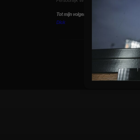
Persoonlijk vind ik de metamorfose bijzon
Tot mijn volgende blog.
Dick