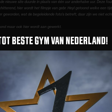
de nieuwe site duurde in plaats van één uur anderhalve uur. Deze fout 
tterend, hier wordt het filmpje van gebr. Heyl getoond welke een tijd
ker geworden, wat de begeleidende foto’s betreft, daar zijn we niet e
ond maar ook hier wordt aan gewerkt.
 de website eruit gaat zien zoals we voor ogen hebben.
TOT BESTE GYM VAN NEDERLAND!
ruimte is wat veranderd.
rvoor in de plaats is een soort van parcours gekomen. Dit alles om he
ch” muur te slopen zodat de 480 trainer-ruimte bij de fitness wordt g
ar de Crossfight ruimte.
 verschillende ruimtes te behouden.
nd einde jaar.
Up van Daphne een gedaanteverandering ondergaan. Haar auto rijdt n