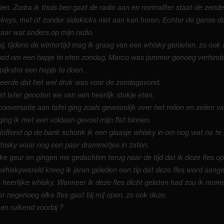
en. Zodra ik thuis ben gaat de radio aan en normaliter staat de zend
eys, met of zonder sidekicks niet aan kan horen. Echter de ganse da
ar wat anders op mijn radio.
mij, tijdens de wintertijd mag ik graag van een whisky genieten, zo oo
in had om een hapje te eten zondag, Marco was jammer genoeg verhi
ijkstra een hapje te doen.
eerde dat het wel druk was voor de zondagavond.
at later genoten we van een heerlijk stukje eten.
 conversatie aan tafel ging zoals gewoonlijk over het reilen en zeilen v
 ging ik met een voldaan gevoel mijn flat binnen.
ploffend op de bank schonk ik een glaasje whisky in om nog wat na te
hisky waar nog een paar drammetjes in zaten.
jke geur en gingen me gedachten terug naar de tijd dat ik deze fles op
 whiskywereld kreeg ik jaren geleden een tip dat deze fles werd aange
 heerlijke whisky. Wanneer ik deze fles dicht gelaten had zou ik moment
 nagenoeg elke fles gaat bij mij open, zo ook deze.
en ruikend voorbij ?