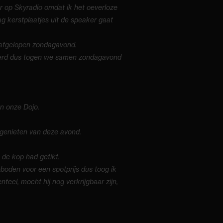
er op Skyradio omdat ik het oeverloze
g kerstplaatjes uit de speaker gaat
k afgelopen zondagavond.
nderd dus togen we samen zondagavond
an onze Dojo.
 genieten van deze avond.
 de kop had getikt.
boden voor een spotprijs dus toog ik
eel, mocht hij nog verkrijgbaar zijn,