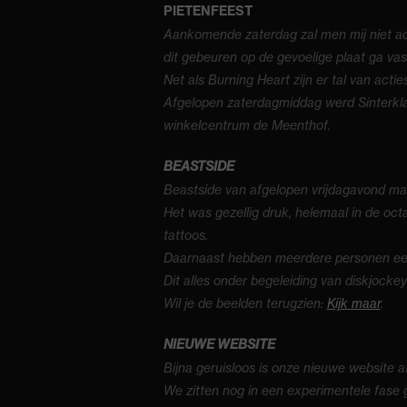
PIETENFEEST
Aankomende zaterdag zal men mij niet ach
dit gebeuren op de gevoelige plaat ga vas
Net als Burning Heart zijn er tal van act
Afgelopen zaterdagmiddag werd Sinterklaa
winkelcentrum de Meenthof.
BEASTSIDE
Beastside van afgelopen vrijdagavond m
Het was gezellig druk, helemaal in de oc
tattoos.
Daarnaast hebben meerdere personen een
Dit alles onder begeleiding van diskjocke
Wil je de beelden terugzien:
Kijk maar
.
NIEUWE WEBSITE
Bijna geruisloos is onze nieuwe website 
We zitten nog in een experimentele fase g