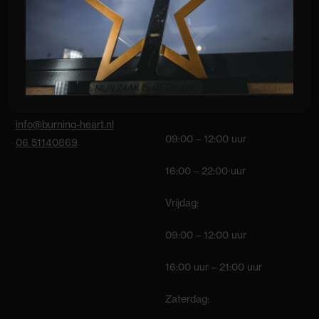
BURNING HEART
OPENINGSTIJDEN
Franciscusweg 307
Bar/balie:
1216 SL Hilversum
Maandag t/m donderdag:
info@burning-heart.nl
09:00 – 12:00 uur
06 51140869
16:00 – 22:00 uur
Vrijdag:
09:00 – 12:00 uur
16:00 uur – 21:00 uur
Zaterdag: