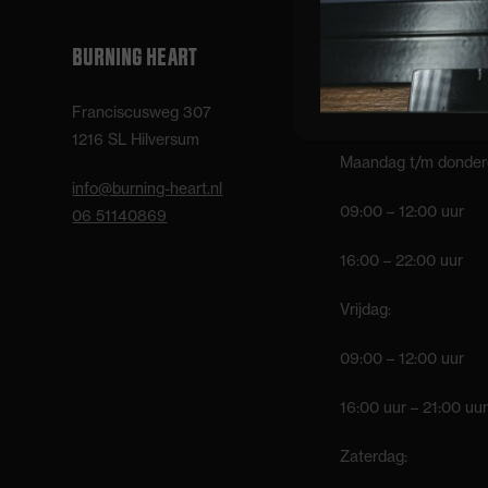
BURNING HEART
OPENINGSTIJDEN
Franciscusweg 307
Bar/balie:
1216 SL Hilversum
Maandag t/m donder
info@burning-heart.nl
09:00 – 12:00 uur
06 51140869
16:00 – 22:00 uur
Vrijdag:
09:00 – 12:00 uur
16:00 uur – 21:00 uur
Zaterdag: