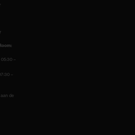
r
r
 Room:
 05:30 –
07:30 –
 aan de