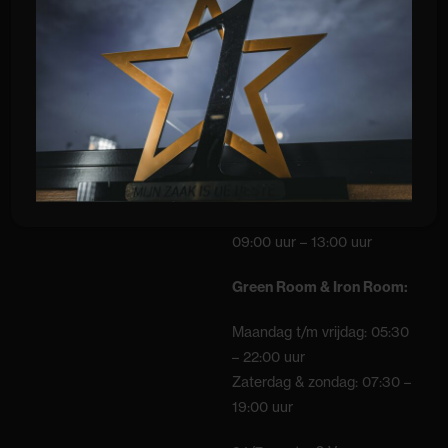
09:00 – 12:00 uur
16:00 uur – 21:00 uur
Zaterdag:
09:00 uur – 17:00 uur
Zondag:
09:00 uur – 13:00 uur
Green Room & Iron Room:
Maandag t/m vrijdag: 05:30
– 22:00 uur
Zaterdag & zondag: 07:30 –
19:00 uur