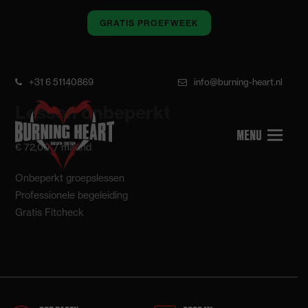
GRATIS PROEFWEEK
+31 6 51140869
info@burning-heart.nl
Lessen onbeperkt
€ 72,00
/ maand
Onbeperkt groepslessen
Professionele begeleiding
Gratis Fitcheck