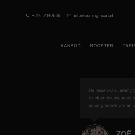
+31 6 51140869
info@burning-heart.nl
AANBOD
ROOSTER
TARI
De lessen van Jeremy zij
clubkampioenschappen w
super goede leraar en o
ZOË