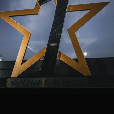
DIRECT NAAR
Aanbod
Rooster
dag:
Tarieven
Sauna
Blog
Algemene voo
Privacyverklar