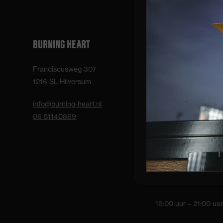
BURNING HEART
OPENINGSTIJDEN
Franciscusweg 307
Bar/balie:
1216 SL Hilversum
Maandag t/m donder
info@burning-heart.nl
09:00 – 12:00 uur
06 51140869
16:00 – 22:00 uur
Vrijdag:
09:00 – 12:00 uur
16:00 uur – 21:00 uur