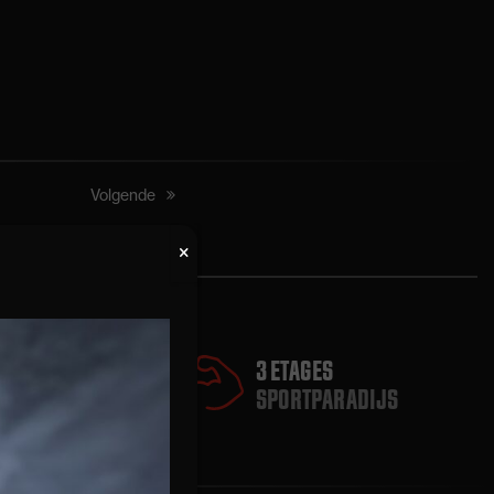
next
Volgende
post:
3 ETAGES
SPORTPARADIJS