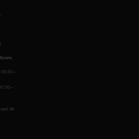
r
r
 Room:
 05:30 –
07:30 –
 aan de