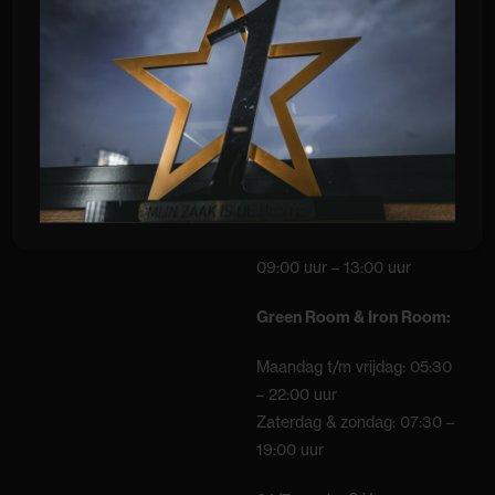
09:00 – 12:00 uur
16:00 uur – 21:00 uur
Zaterdag:
09:00 uur – 17:00 uur
Zondag:
09:00 uur – 13:00 uur
Green Room & Iron Room:
Maandag t/m vrijdag: 05:30
– 22:00 uur
Zaterdag & zondag: 07:30 –
19:00 uur