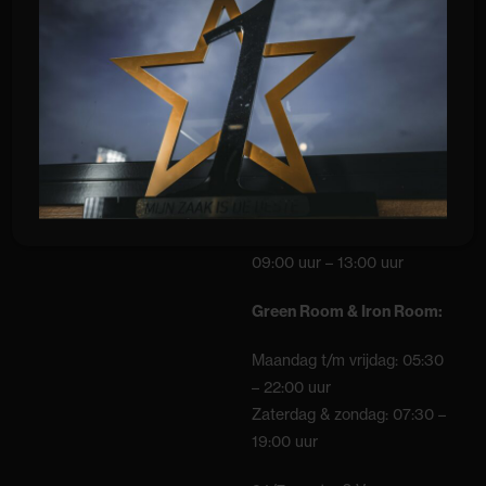
09:00 – 12:00 uur
16:00 uur – 21:00 uur
Zaterdag:
09:00 uur – 17:00 uur
Zondag:
09:00 uur – 13:00 uur
Green Room & Iron Room:
Maandag t/m vrijdag: 05:30
– 22:00 uur
Zaterdag & zondag: 07:30 –
19:00 uur