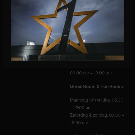
09:00 – 12:00 uur
16:00 uur – 21:00 uur
Zaterdag:
09:00 uur – 17:00 uur
Zondag:
09:00 uur – 13:00 uur
Green Room & Iron Room:
Maandag t/m vrijdag: 05:30
– 22:00 uur
Zaterdag & zondag: 07:30 –
19:00 uur