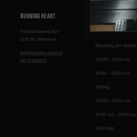
BURNING HEART
OPENINGSTIJDEN
Franciscusweg 307
Bar/balie:
1216 SL Hilversum
Maandag t/m donder
info@burning-heart.nl
09:00 – 12:00 uur
06 51140869
16:00 – 22:00 uur
Vrijdag:
09:00 – 12:00 uur
16:00 uur – 21:00 uur
Zaterdag: