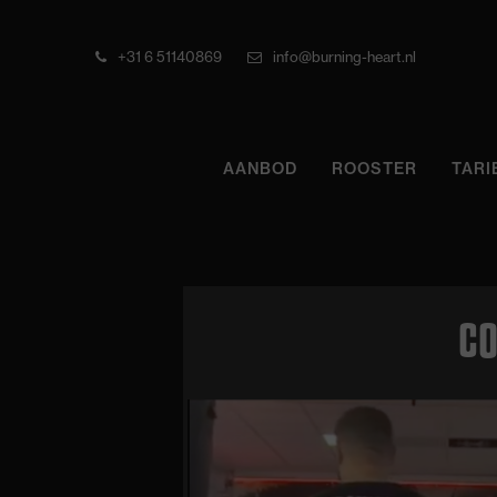
+31 6 51140869
info@burning-heart.nl
AANBOD
ROOSTER
TARI
CO