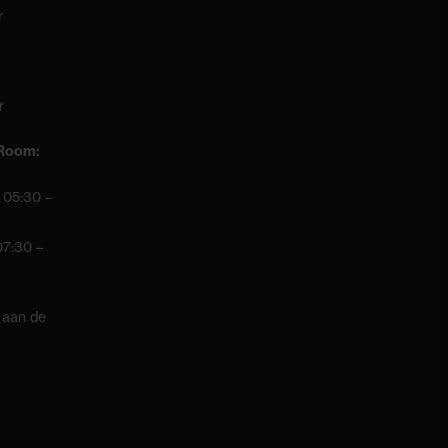
r
r
 Room:
 05:30 –
07:30 –
 aan de