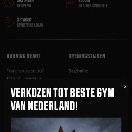
365 DAGEN
2600 M²
GEOPEND
TRAININGSRUIMTE
3 ETAGES
SPORTPARADIJS
BURNING HEART
OPENINGSTIJDEN
Franciscusweg 307
Bar/balie:
1216 SL Hilversum
Maandag t/m donderdag:
VERKOZEN TOT BESTE GYM
info@burning-heart.nl
09:00 – 12:00 uur
06 51140869
VAN NEDERLAND!
16:00 – 22:00 uur
Vrijdag: