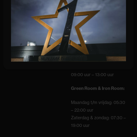
09:00 – 12:00 uur
16:00 uur – 21:00 uur
Zaterdag:
09:00 uur – 17:00 uur
Zondag:
09:00 uur – 13:00 uur
Green Room & Iron Room:
Maandag t/m vrijdag: 05:30
– 22:00 uur
Zaterdag & zondag: 07:30 –
19:00 uur