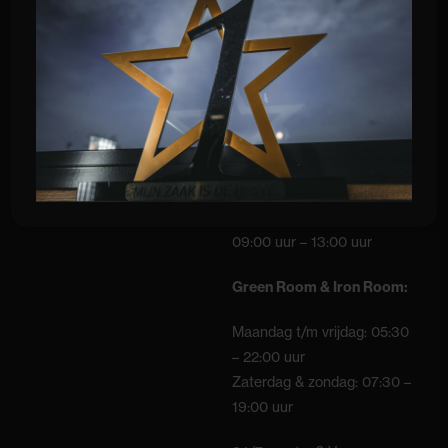
09:00 – 12:00 uur
16:00 uur – 21:00 uur
Zaterdag:
09:00 uur – 17:00 uur
Zondag:
09:00 uur – 13:00 uur
Green Room & Iron Room:
Maandag t/m vrijdag: 05:30
– 22:00 uur
Zaterdag & zondag: 07:30 –
19:00 uur